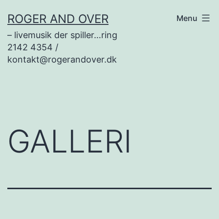
Fortsæt
ROGER AND OVER
Menu
til
– livemusik der spiller…ring
indhold
2142 4354 /
kontakt@rogerandover.dk
GALLERI